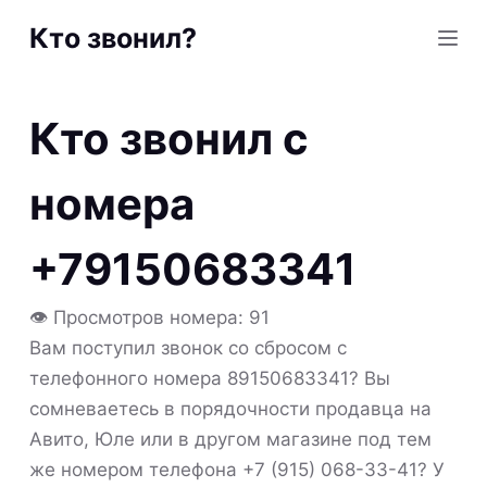
S
Кто звонил?
k
i
p
Кто звонил с
t
o
номера
c
o
+79150683341
n
t
👁 Просмотров номера: 91
e
Вам поступил звонок со сбросом с
n
телефонного номера 89150683341? Вы
t
сомневаетесь в порядочности продавца на
Авито, Юле или в другом магазине под тем
же номером телефона +7 (915) 068-33-41? У