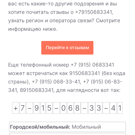
вас есть какие-то другие подозрения и вы
хотите почитать отзывы о +79150683341,
узнать регион и оператора связи? Смотрите
информацию ниже.
Перейти к отзывам
Еще телефонный номер +7 (915) 0683341
может встречаться как 9150683341 (без кода
страны), +7 (915) 068-33-41, +7 (915) 06-83-
341, 89150683341, для наглядности вот так:
+
7
−
9
1
5
−
0
6
8
−
3
3
−
4
1
Городской/мобильный:
Мобильный