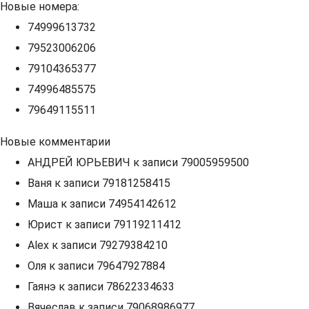
Новые номера:
74999613732
79523006206
79104365377
74996485575
79649115511
Новые комментарии
АНДРЕЙ ЮРЬЕВИЧ
к записи
79005959500
Ваня
к записи
79181258415
Маша
к записи
74954142612
Юрист
к записи
79119211412
Alex
к записи
79279384210
Оля
к записи
79647927884
Гаянэ
к записи
78622334633
Вячеслав
к записи
79068986977