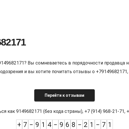
682171
9149682171? Вы сомневаетесь в порядочности продавца н
е подозрения и вы хотите почитать отзывы о +7914968217
Перейти к отзывам
как 9149682171 (без кода страны), +7 (914) 968-21-71, +7
+
7
−
9
1
4
−
9
6
8
−
2
1
−
7
1