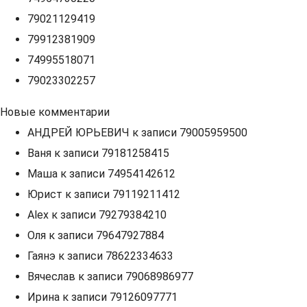
79021129419
79912381909
74995518071
79023302257
Новые комментарии
АНДРЕЙ ЮРЬЕВИЧ
к записи
79005959500
Ваня
к записи
79181258415
Маша
к записи
74954142612
Юрист
к записи
79119211412
Alex
к записи
79279384210
Оля
к записи
79647927884
Гаянэ
к записи
78622334633
Вячеслав
к записи
79068986977
Ирина
к записи
79126097771