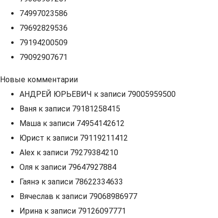
74997023586
79692829536
79194200509
79092907671
Новые комментарии
АНДРЕЙ ЮРЬЕВИЧ
к записи
79005959500
Ваня
к записи
79181258415
Маша
к записи
74954142612
Юрист
к записи
79119211412
Alex
к записи
79279384210
Оля
к записи
79647927884
Гаянэ
к записи
78622334633
Вячеслав
к записи
79068986977
Ирина
к записи
79126097771