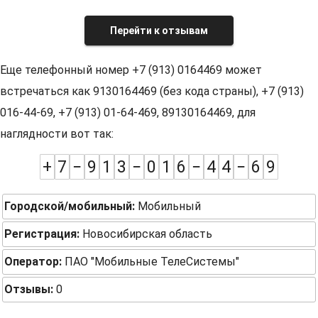
Перейти к отзывам
Еще телефонный номер +7 (913) 0164469 может
встречаться как 9130164469 (без кода страны), +7 (913)
016-44-69, +7 (913) 01-64-469, 89130164469, для
наглядности вот так:
+
7
−
9
1
3
−
0
1
6
−
4
4
−
6
9
Городской/мобильный:
Мобильный
Регистрация:
Новосибирская область
Оператор:
ПАО "Мобильные ТелеСистемы"
Отзывы:
0