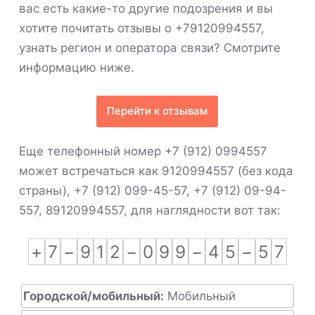
вас есть какие-то другие подозрения и вы
хотите почитать отзывы о +79120994557,
узнать регион и оператора связи? Смотрите
информацию ниже.
Перейти к отзывам
Еще телефонный номер +7 (912) 0994557
может встречаться как 9120994557 (без кода
страны), +7 (912) 099-45-57, +7 (912) 09-94-
557, 89120994557, для наглядности вот так:
+
7
−
9
1
2
−
0
9
9
−
4
5
−
5
7
Городской/мобильный:
Мобильный