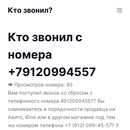
S
Кто звонил?
k
i
p
Кто звонил с
t
o
номера
c
o
+79120994557
n
t
👁 Просмотров номера: 95
e
Вам поступил звонок со сбросом с
n
телефонного номера 89120994557? Вы
t
сомневаетесь в порядочности продавца на
Авито, Юле или в другом магазине под тем
же номером телефона +7 (912) 099-45-57? У