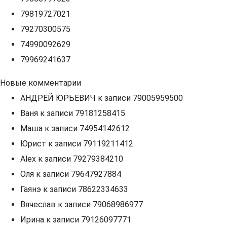
79819727021
79270300575
74990092629
79969241637
Новые комментарии
АНДРЕЙ ЮРЬЕВИЧ
к записи
79005959500
Ваня
к записи
79181258415
Маша
к записи
74954142612
Юрист
к записи
79119211412
Alex
к записи
79279384210
Оля
к записи
79647927884
Гаянэ
к записи
78622334633
Вячеслав
к записи
79068986977
Ирина
к записи
79126097771