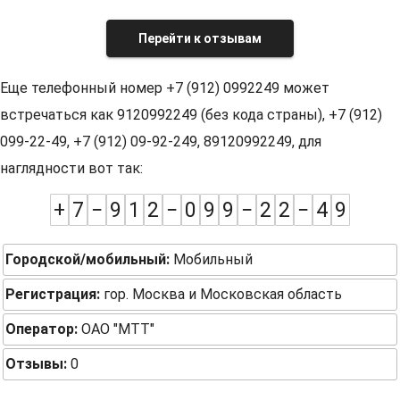
Перейти к отзывам
Еще телефонный номер +7 (912) 0992249 может
встречаться как 9120992249 (без кода страны), +7 (912)
099-22-49, +7 (912) 09-92-249, 89120992249, для
наглядности вот так:
+
7
−
9
1
2
−
0
9
9
−
2
2
−
4
9
Городской/мобильный:
Мобильный
Регистрация:
гор. Москва и Московская область
Оператор:
ОАО "МТТ"
Отзывы:
0