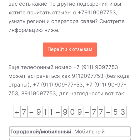
вас есть какие-то другие подозрения и вы
хотите почитать отзывы о +79119097753,
узнать регион и оператора связи? Смотрите
информацию ниже.
Перейти к отзывам
Еще телефонный номер +7 (911) 9097753
может встречаться как 9119097753 (без кода
страны), +7 (911) 909-77-53, +7 (911) 90-97-
753, 89119097753, для наглядности вот так:
+
7
−
9
1
1
−
9
0
9
−
7
7
−
5
3
Городской/мобильный:
Мобильный