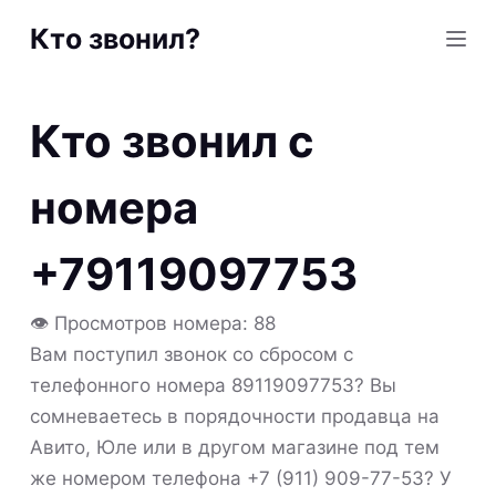
S
Кто звонил?
k
i
p
Кто звонил с
t
o
номера
c
o
+79119097753
n
t
👁 Просмотров номера: 88
e
Вам поступил звонок со сбросом с
n
телефонного номера 89119097753? Вы
t
сомневаетесь в порядочности продавца на
Авито, Юле или в другом магазине под тем
же номером телефона +7 (911) 909-77-53? У