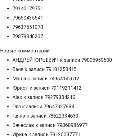
79140179751
79650435541
79637551078
79879846207
Новые комментарии
АНДРЕЙ ЮРЬЕВИЧ
к записи
79005959500
Ваня
к записи
79181258415
Маша
к записи
74954142612
Юрист
к записи
79119211412
Alex
к записи
79279384210
Оля
к записи
79647927884
Гаянэ
к записи
78622334633
Вячеслав
к записи
79068986977
Ирина
к записи
79126097771