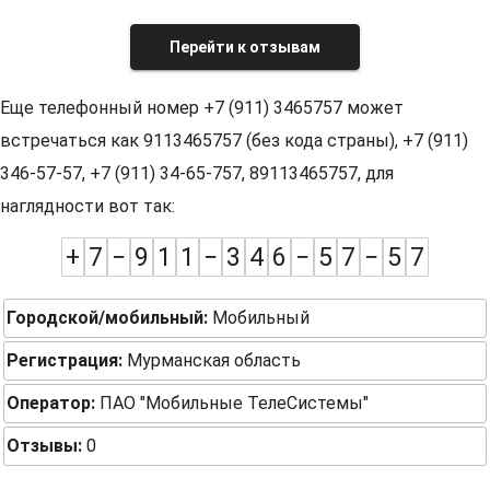
Перейти к отзывам
Еще телефонный номер +7 (911) 3465757 может
встречаться как 9113465757 (без кода страны), +7 (911)
346-57-57, +7 (911) 34-65-757, 89113465757, для
наглядности вот так:
+
7
−
9
1
1
−
3
4
6
−
5
7
−
5
7
Городской/мобильный:
Мобильный
Регистрация:
Мурманская область
Оператор:
ПАО "Мобильные ТелеСистемы"
Отзывы:
0