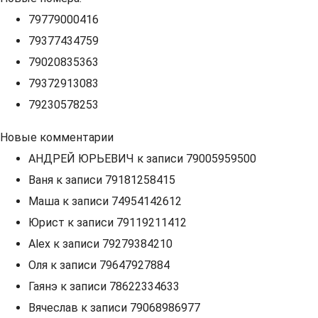
79779000416
79377434759
79020835363
79372913083
79230578253
Новые комментарии
АНДРЕЙ ЮРЬЕВИЧ
к записи
79005959500
Ваня
к записи
79181258415
Маша
к записи
74954142612
Юрист
к записи
79119211412
Alex
к записи
79279384210
Оля
к записи
79647927884
Гаянэ
к записи
78622334633
Вячеслав
к записи
79068986977