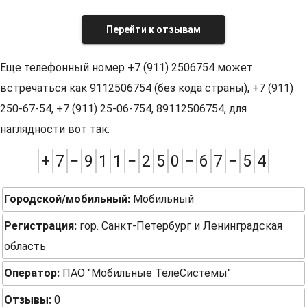
Перейти к отзывам
Еще телефонный номер +7 (911) 2506754 может
встречаться как 9112506754 (без кода страны), +7 (911)
250-67-54, +7 (911) 25-06-754, 89112506754, для
наглядности вот так:
+
7
−
9
1
1
−
2
5
0
−
6
7
−
5
4
Городской/мобильный:
Мобильный
Регистрация:
гор. Санкт-Петербург и Ленинградская
область
Оператор:
ПАО "Мобильные ТелеСистемы"
Отзывы:
0