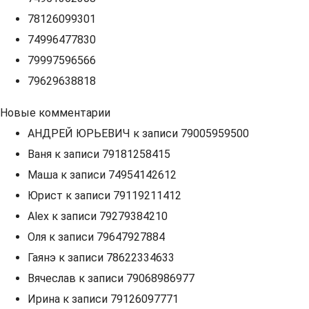
78126099301
74996477830
79997596566
79629638818
Новые комментарии
АНДРЕЙ ЮРЬЕВИЧ
к записи
79005959500
Ваня
к записи
79181258415
Маша
к записи
74954142612
Юрист
к записи
79119211412
Alex
к записи
79279384210
Оля
к записи
79647927884
Гаянэ
к записи
78622334633
Вячеслав
к записи
79068986977
Ирина
к записи
79126097771