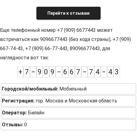
Перейти к отзывам
Еще телефонный номер +7 (909) 6677443 может
встречаться как 9096677443 (без кода страны), +7 (909)
667-74-43, +7 (909) 66-77-443, 89096677443, для
наглядности вот так:
+
7
−
9
0
9
−
6
6
7
−
7
4
−
4
3
Городской/мобильный:
Мобильный
Регистрация:
гор. Москва и Московская область
Оператор:
Билайн
Отзывы:
0