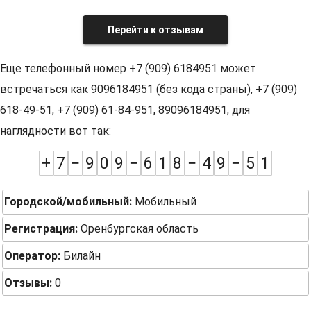
Перейти к отзывам
Еще телефонный номер +7 (909) 6184951 может
встречаться как 9096184951 (без кода страны), +7 (909)
618-49-51, +7 (909) 61-84-951, 89096184951, для
наглядности вот так:
+
7
−
9
0
9
−
6
1
8
−
4
9
−
5
1
Городской/мобильный:
Мобильный
Регистрация:
Оренбургская область
Оператор:
Билайн
Отзывы:
0