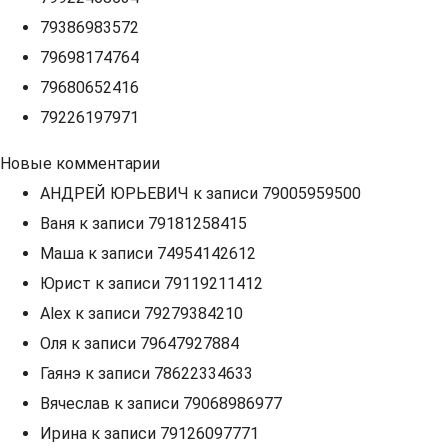
79386983572
79698174764
79680652416
79226197971
Новые комментарии
АНДРЕЙ ЮРЬЕВИЧ
к записи
79005959500
Ваня
к записи
79181258415
Маша
к записи
74954142612
Юрист
к записи
79119211412
Alex
к записи
79279384210
Оля
к записи
79647927884
Гаянэ
к записи
78622334633
Вячеслав
к записи
79068986977
Ирина
к записи
79126097771