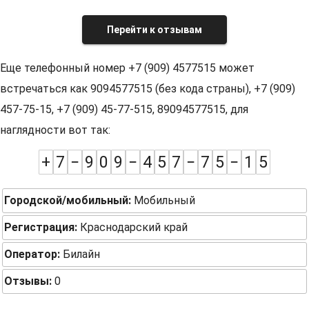
Перейти к отзывам
Еще телефонный номер +7 (909) 4577515 может
встречаться как 9094577515 (без кода страны), +7 (909)
457-75-15, +7 (909) 45-77-515, 89094577515, для
наглядности вот так:
+
7
−
9
0
9
−
4
5
7
−
7
5
−
1
5
Городской/мобильный:
Мобильный
Регистрация:
Краснодарский край
Оператор:
Билайн
Отзывы:
0