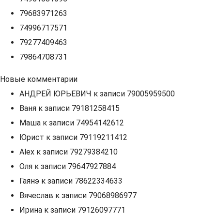
79683971263
74996717571
79277409463
79864708731
Новые комментарии
АНДРЕЙ ЮРЬЕВИЧ
к записи
79005959500
Ваня
к записи
79181258415
Маша
к записи
74954142612
Юрист
к записи
79119211412
Alex
к записи
79279384210
Оля
к записи
79647927884
Гаянэ
к записи
78622334633
Вячеслав
к записи
79068986977
Ирина
к записи
79126097771