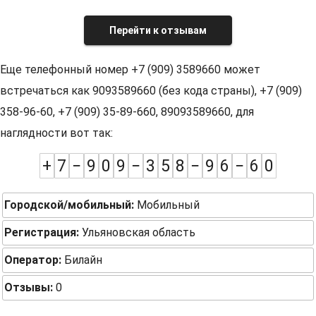
Перейти к отзывам
Еще телефонный номер +7 (909) 3589660 может
встречаться как 9093589660 (без кода страны), +7 (909)
358-96-60, +7 (909) 35-89-660, 89093589660, для
наглядности вот так:
+
7
−
9
0
9
−
3
5
8
−
9
6
−
6
0
Городской/мобильный:
Мобильный
Регистрация:
Ульяновская область
Оператор:
Билайн
Отзывы:
0