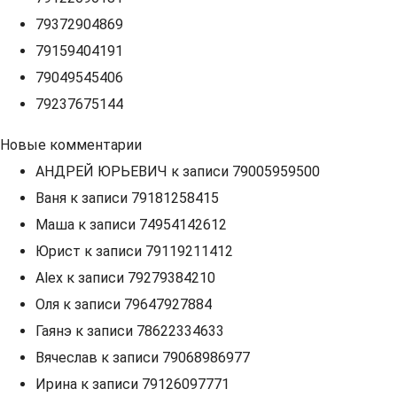
79372904869
79159404191
79049545406
79237675144
Новые комментарии
АНДРЕЙ ЮРЬЕВИЧ
к записи
79005959500
Ваня
к записи
79181258415
Маша
к записи
74954142612
Юрист
к записи
79119211412
Alex
к записи
79279384210
Оля
к записи
79647927884
Гаянэ
к записи
78622334633
Вячеслав
к записи
79068986977
Ирина
к записи
79126097771