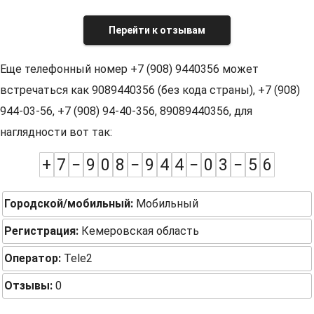
Перейти к отзывам
Еще телефонный номер +7 (908) 9440356 может
встречаться как 9089440356 (без кода страны), +7 (908)
944-03-56, +7 (908) 94-40-356, 89089440356, для
наглядности вот так:
+
7
−
9
0
8
−
9
4
4
−
0
3
−
5
6
Городской/мобильный:
Мобильный
Регистрация:
Кемеровская область
Оператор:
Tele2
Отзывы:
0