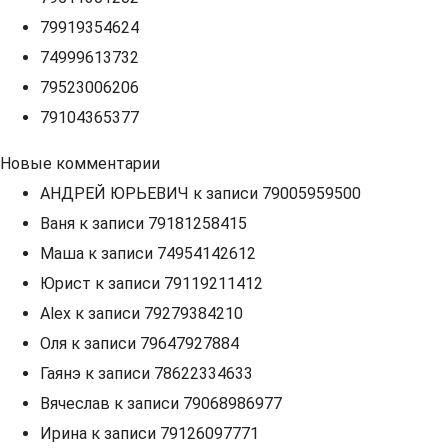
79919354624
74999613732
79523006206
79104365377
Новые комментарии
АНДРЕЙ ЮРЬЕВИЧ
к записи
79005959500
Ваня
к записи
79181258415
Маша
к записи
74954142612
Юрист
к записи
79119211412
Alex
к записи
79279384210
Оля
к записи
79647927884
Гаянэ
к записи
78622334633
Вячеслав
к записи
79068986977
Ирина
к записи
79126097771