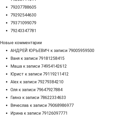
79207788605
79292544630
79371099079
79243347781
Новые комментарии
АНДРЕЙ ЮРЬЕВИЧ
к записи
79005959500
Ваня
к записи
79181258415
Маша
к записи
74954142612
Юрист
к записи
79119211412
Alex
к записи
79279384210
Оля
к записи
79647927884
Гаянэ
к записи
78622334633
Вячеслав
к записи
79068986977
Ирина
к записи
79126097771