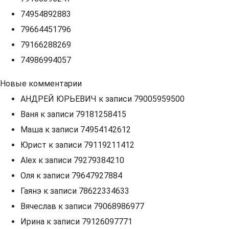
74954892883
79664451796
79166288269
74986994057
Новые комментарии
АНДРЕЙ ЮРЬЕВИЧ
к записи
79005959500
Ваня
к записи
79181258415
Маша
к записи
74954142612
Юрист
к записи
79119211412
Alex
к записи
79279384210
Оля
к записи
79647927884
Гаянэ
к записи
78622334633
Вячеслав
к записи
79068986977
Ирина
к записи
79126097771