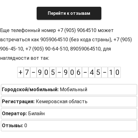
Перейти к отзывам
Еще телефонный номер +7 (905) 9064510 может
встречаться как 9059064510 (без кода страны), +7 (905)
906-45-10, +7 (905) 90-64-510, 89059064510, для
наглядности вот так:
+
7
−
9
0
5
−
9
0
6
−
4
5
−
1
0
Городской/мобильный:
Мобильный
Регистрация:
Кемеровская область
Оператор:
Билайн
Отзывы:
0