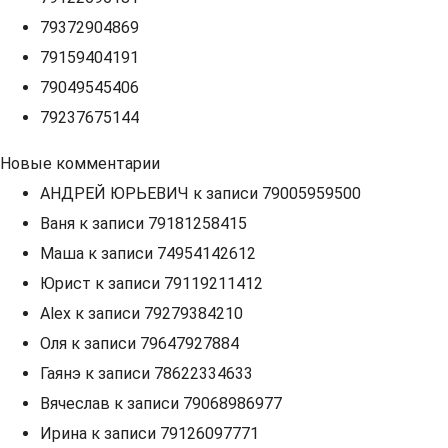
79372904869
79159404191
79049545406
79237675144
Новые комментарии
АНДРЕЙ ЮРЬЕВИЧ
к записи
79005959500
Ваня
к записи
79181258415
Маша
к записи
74954142612
Юрист
к записи
79119211412
Alex
к записи
79279384210
Оля
к записи
79647927884
Гаянэ
к записи
78622334633
Вячеслав
к записи
79068986977
Ирина
к записи
79126097771