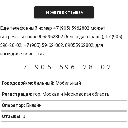
Перейти к отзывам
Еще телефонный номер +7 (905) 5962802 может
встречаться как 9055962802 (без кода страны), +7 (905)
596-28-02, +7 (905) 59-62-802, 89055962802, для
наглядности вот так:
+
7
−
9
0
5
−
5
9
6
−
2
8
−
0
2
Городской/мобильный:
Мобильный
Регистрация:
гор. Москва и Московская область
Оператор:
Билайн
Отзывы:
0