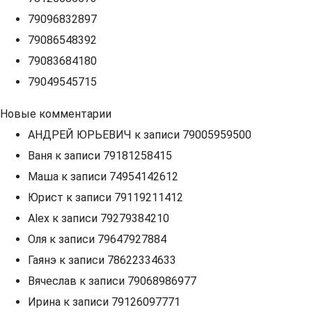
79096832897
79086548392
79083684180
79049545715
Новые комментарии
АНДРЕЙ ЮРЬЕВИЧ
к записи
79005959500
Ваня
к записи
79181258415
Маша
к записи
74954142612
Юрист
к записи
79119211412
Alex
к записи
79279384210
Оля
к записи
79647927884
Гаянэ
к записи
78622334633
Вячеслав
к записи
79068986977
Ирина
к записи
79126097771