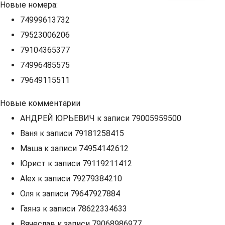
Новые номера:
74999613732
79523006206
79104365377
74996485575
79649115511
Новые комментарии
АНДРЕЙ ЮРЬЕВИЧ
к записи
79005959500
Ваня
к записи
79181258415
Маша
к записи
74954142612
Юрист
к записи
79119211412
Alex
к записи
79279384210
Оля
к записи
79647927884
Гаянэ
к записи
78622334633
Вячеслав
к записи
79068986977