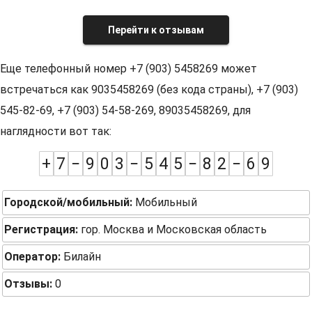
Перейти к отзывам
Еще телефонный номер +7 (903) 5458269 может
встречаться как 9035458269 (без кода страны), +7 (903)
545-82-69, +7 (903) 54-58-269, 89035458269, для
наглядности вот так:
+
7
−
9
0
3
−
5
4
5
−
8
2
−
6
9
Городской/мобильный:
Мобильный
Регистрация:
гор. Москва и Московская область
Оператор:
Билайн
Отзывы:
0