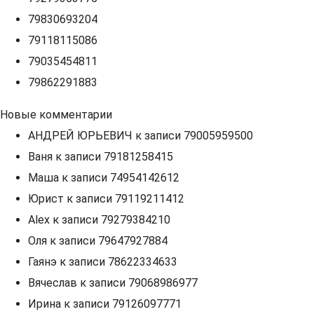
79830693204
79118115086
79035454811
79862291883
Новые комментарии
АНДРЕЙ ЮРЬЕВИЧ
к записи
79005959500
Ваня
к записи
79181258415
Маша
к записи
74954142612
Юрист
к записи
79119211412
Alex
к записи
79279384210
Оля
к записи
79647927884
Гаянэ
к записи
78622334633
Вячеслав
к записи
79068986977
Ирина
к записи
79126097771