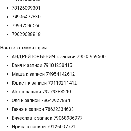
78126099301
74996477830
79997596566
79629638818
Новые комментарии
АНДРЕЙ ЮРЬЕВИЧ
к записи
79005959500
Ваня
к записи
79181258415
Маша
к записи
74954142612
Юрист
к записи
79119211412
Alex
к записи
79279384210
Оля
к записи
79647927884
Гаянэ
к записи
78622334633
Вячеслав
к записи
79068986977
Ирина
к записи
79126097771