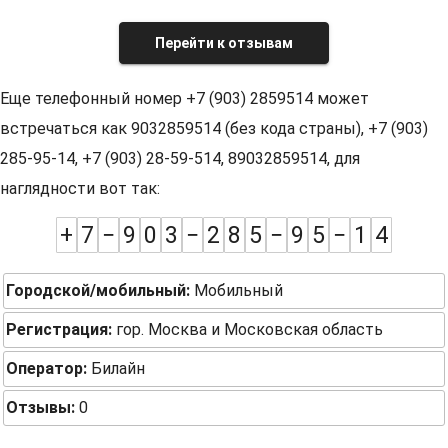
Перейти к отзывам
Еще телефонный номер +7 (903) 2859514 может
встречаться как 9032859514 (без кода страны), +7 (903)
285-95-14, +7 (903) 28-59-514, 89032859514, для
наглядности вот так:
+
7
−
9
0
3
−
2
8
5
−
9
5
−
1
4
Городской/мобильный:
Мобильный
Регистрация:
гор. Москва и Московская область
Оператор:
Билайн
Отзывы:
0