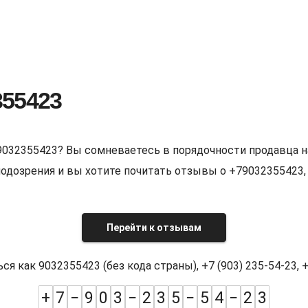
355423
9032355423? Вы сомневаетесь в порядочности продавца н
е подозрения и вы хотите почитать отзывы о +7903235542
Перейти к отзывам
как 9032355423 (без кода страны), +7 (903) 235-54-23, +7
+
7
−
9
0
3
−
2
3
5
−
5
4
−
2
3