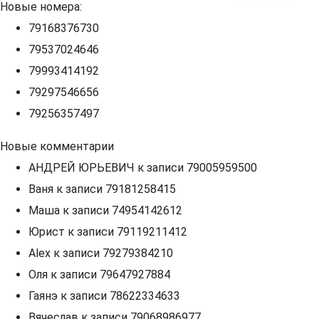
Новые номера:
79168376730
79537024646
79993414192
79297546656
79256357497
Новые комментарии
АНДРЕЙ ЮРЬЕВИЧ
к записи
79005959500
Ваня
к записи
79181258415
Маша
к записи
74954142612
Юрист
к записи
79119211412
Alex
к записи
79279384210
Оля
к записи
79647927884
Гаянэ
к записи
78622334633
Вячеслав
к записи
79068986977