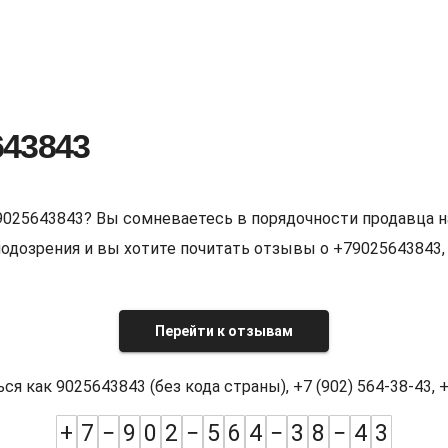
643843
9025643843? Вы сомневаетесь в порядочности продавца н
е подозрения и вы хотите почитать отзывы о +7902564384
Перейти к отзывам
как 9025643843 (без кода страны), +7 (902) 564-38-43, +7
+
7
−
9
0
2
−
5
6
4
−
3
8
−
4
3