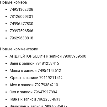
Новые номера:
74951362308
78126099301
74996477830
79997596566
79629638818
Новые комментарии
АНДРЕЙ ЮРЬЕВИЧ
к записи
79005959500
Ваня
к записи
79181258415
Маша
к записи
74954142612
Юрист
к записи
79119211412
Alex
к записи
79279384210
Оля
к записи
79647927884
Гаянэ
к записи
78622334633
Вячеслав
к записи
79068986977