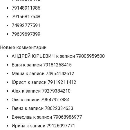
79148911986
79156817548
74992777591
79639697899
Новые комментарии
АНДРЕЙ ЮРЬЕВИЧ
к записи
79005959500
Ваня
к записи
79181258415
Маша
к записи
74954142612
Юрист
к записи
79119211412
Alex
к записи
79279384210
Оля
к записи
79647927884
Гаянэ
к записи
78622334633
Вячеслав
к записи
79068986977
Ирина
к записи
79126097771