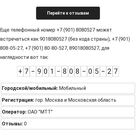
Перейти к отзывам
Еще телефонный номер +7 (901) 8080527 может
встречаться как 9018080527 (без кода страны), +7 (901)
808-05-27, +7 (901) 80-80-527, 89018080527, для
наглядности вот так:
+
7
−
9
0
1
−
8
0
8
−
0
5
−
2
7
Городской/мобильный:
Мобильный
Регистрация:
гор. Москва и Московская область
Оператор:
ОАО "МТТ"
Отзывы:
0