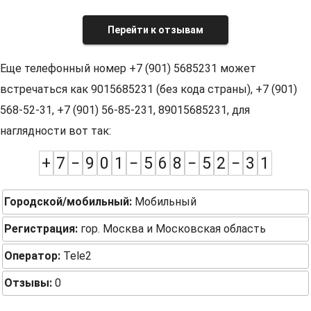
Перейти к отзывам
Еще телефонный номер +7 (901) 5685231 может
встречаться как 9015685231 (без кода страны), +7 (901)
568-52-31, +7 (901) 56-85-231, 89015685231, для
наглядности вот так:
+
7
−
9
0
1
−
5
6
8
−
5
2
−
3
1
Городской/мобильный:
Мобильный
Регистрация:
гор. Москва и Московская область
Оператор:
Tele2
Отзывы:
0