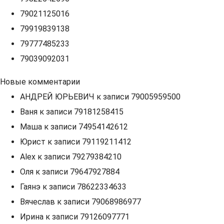
79021125016
79919839138
79777485233
79039092031
Новые комментарии
АНДРЕЙ ЮРЬЕВИЧ
к записи
79005959500
Ваня
к записи
79181258415
Маша
к записи
74954142612
Юрист
к записи
79119211412
Alex
к записи
79279384210
Оля
к записи
79647927884
Гаянэ
к записи
78622334633
Вячеслав
к записи
79068986977
Ирина
к записи
79126097771