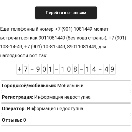
Перейти к отзывам
Еще телефонный номер +7 (901) 1081449 может
встречаться как 9011081449 (без кода страны), +7 (901)
108-14-49, +7 (901) 10-81-449, 89011081449, для
наглядности вот так:
+
7
−
9
0
1
−
1
0
8
−
1
4
−
4
9
Городской/мобильный:
Мобильный
Регистрация:
Информация недоступна
Оператор:
Информация недоступна
Отзывы:
0