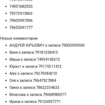
74951682055
79372915863
79605997906
79655091777
Новые комментарии
АНДРЕЙ ЮРЬЕВИЧ
к записи
79005959500
Ваня
к записи
79181258415
Маша
к записи
74954142612
Юрист
к записи
79119211412
Alex
к записи
79279384210
Оля
к записи
79647927884
Гаянэ
к записи
78622334633
Вячеслав
к записи
79068986977
Ирина
к записи
79126097771