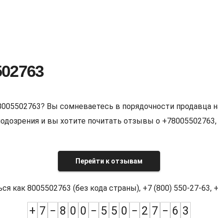
502763
8005502763? Вы сомневаетесь в порядочности продавца н
е подозрения и вы хотите почитать отзывы о +7800550276
Перейти к отзывам
как 8005502763 (без кода страны), +7 (800) 550-27-63, +7
+
7
−
8
0
0
−
5
5
0
−
2
7
−
6
3