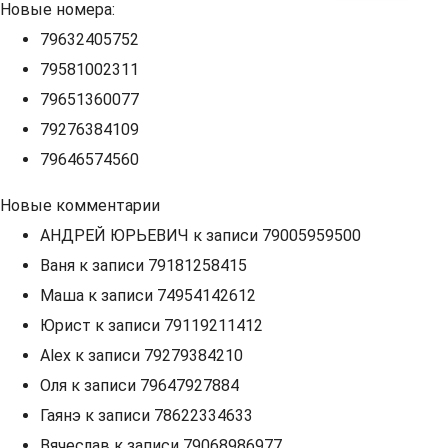
Новые номера:
79632405752
79581002311
79651360077
79276384109
79646574560
Новые комментарии
АНДРЕЙ ЮРЬЕВИЧ
к записи
79005959500
Ваня
к записи
79181258415
Маша
к записи
74954142612
Юрист
к записи
79119211412
Alex
к записи
79279384210
Оля
к записи
79647927884
Гаянэ
к записи
78622334633
Вячеслав
к записи
79068986977