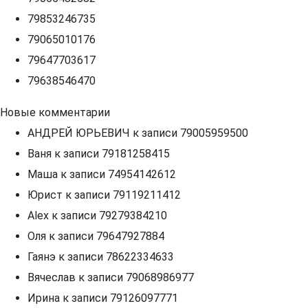
79853246735
79065010176
79647703617
79638546470
Новые комментарии
АНДРЕЙ ЮРЬЕВИЧ
к записи
79005959500
Ваня
к записи
79181258415
Маша
к записи
74954142612
Юрист
к записи
79119211412
Alex
к записи
79279384210
Оля
к записи
79647927884
Гаянэ
к записи
78622334633
Вячеслав
к записи
79068986977
Ирина
к записи
79126097771