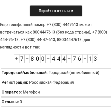
Перейти к отзывам
Еще телефонный номер +7 (800) 4447613 может
встречаться как 8004447613 (без кода страны), +7 (800)
444-76-13, +7 (800) 44-47-613, 88004447613, для
наглядности вот так:
+
7
−
8
0
0
−
4
4
4
−
7
6
−
1
3
Городской/мобильный:
Городской (не мобильный)
Регистрация:
Российская Федерация
Оператор:
Мегафон
Отзывы:
0