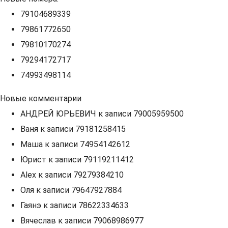
79104689339
79861772650
79810170274
79294172717
74993498114
Новые комментарии
АНДРЕЙ ЮРЬЕВИЧ
к записи
79005959500
Ваня
к записи
79181258415
Маша
к записи
74954142612
Юрист
к записи
79119211412
Alex
к записи
79279384210
Оля
к записи
79647927884
Гаянэ
к записи
78622334633
Вячеслав
к записи
79068986977