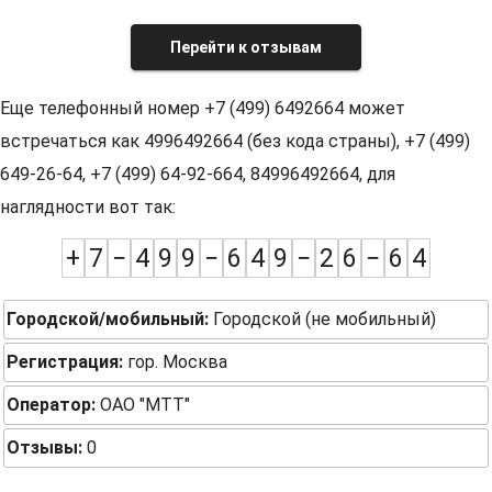
Перейти к отзывам
Еще телефонный номер +7 (499) 6492664 может
встречаться как 4996492664 (без кода страны), +7 (499)
649-26-64, +7 (499) 64-92-664, 84996492664, для
наглядности вот так:
+
7
−
4
9
9
−
6
4
9
−
2
6
−
6
4
Городской/мобильный:
Городской (не мобильный)
Регистрация:
гор. Москва
Оператор:
ОАО "МТТ"
Отзывы:
0