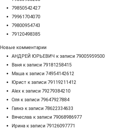
79850542427
79961704070
79800954743
79120498385
Новые комментарии
АНДРЕЙ ЮРЬЕВИЧ
к записи
79005959500
Ваня
к записи
79181258415
Маша
к записи
74954142612
Юрист
к записи
79119211412
Alex
к записи
79279384210
Оля
к записи
79647927884
Гаянэ
к записи
78622334633
Вячеслав
к записи
79068986977
Ирина
к записи
79126097771