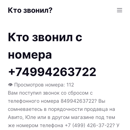
S
Кто звонил?
k
i
p
Кто звонил с
t
o
номера
c
o
+74994263722
n
t
👁 Просмотров номера: 112
e
Вам поступил звонок со сбросом с
n
телефонного номера 84994263722? Вы
t
сомневаетесь в порядочности продавца на
Авито, Юле или в другом магазине под тем
же номером телефона +7 (499) 426-37-22? У