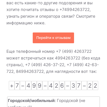
вас есть какие-то другие подозрения и вы
хотите почитать отзывы о +74994263722,
узнать регион и оператора связи? Смотрите
информацию ниже.
Перейти к отзывам
Еще телефонный номер +7 (499) 4263722
может встречаться как 4994263722 (без кода
страны), +7 (499) 426-37-22, +7 (499) 42-63-
722, 84994263722, для наглядности вот так:
+
7
−
4
9
9
−
4
2
6
−
3
7
−
2
2
Городской/мобильный:
Городской (не