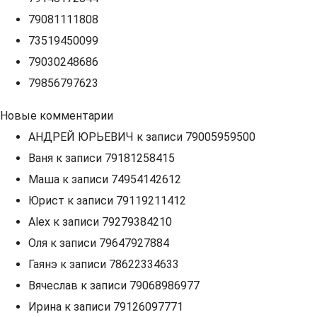
79081111808
73519450099
79030248686
79856797623
Новые комментарии
АНДРЕЙ ЮРЬЕВИЧ
к записи
79005959500
Ваня
к записи
79181258415
Маша
к записи
74954142612
Юрист
к записи
79119211412
Alex
к записи
79279384210
Оля
к записи
79647927884
Гаянэ
к записи
78622334633
Вячеслав
к записи
79068986977
Ирина
к записи
79126097771