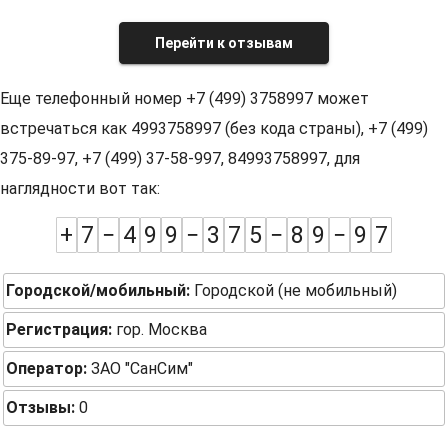
Перейти к отзывам
Еще телефонный номер +7 (499) 3758997 может
встречаться как 4993758997 (без кода страны), +7 (499)
375-89-97, +7 (499) 37-58-997, 84993758997, для
наглядности вот так:
+
7
−
4
9
9
−
3
7
5
−
8
9
−
9
7
Городской/мобильный:
Городской (не мобильный)
Регистрация:
гор. Москва
Оператор:
ЗАО "СанСим"
Отзывы:
0