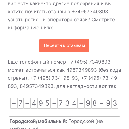
вас есть какие-то другие подозрения и вы
хотите почитать отзывы о +74957349893,
узнать регион и оператора связи? Смотрите
информацию ниже.
Перейти к отзывам
Еще телефонный номер +7 (495) 7349893
может встречаться как 4957349893 (без кода
страны), +7 (495) 734-98-93, +7 (495) 73-49-
893, 84957349893, для наглядности вот так:
+
7
−
4
9
5
−
7
3
4
−
9
8
−
9
3
Городской/мобильный:
Городской (не