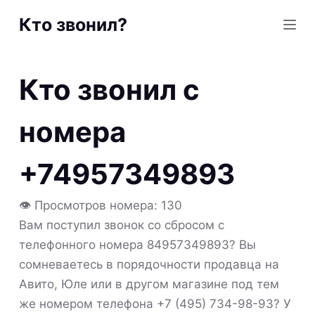
S
Кто звонил?
k
i
p
Кто звонил с
t
o
номера
c
o
+74957349893
n
t
👁 Просмотров номера: 130
e
Вам поступил звонок со сбросом с
n
телефонного номера 84957349893? Вы
t
сомневаетесь в порядочности продавца на
Авито, Юле или в другом магазине под тем
же номером телефона +7 (495) 734-98-93? У