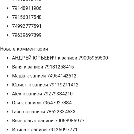
79148911986
79156817548
74992777591
79639697899
Новые комментарии
АНДРЕЙ ЮРЬЕВИЧ
к записи
79005959500
Ваня
к записи
79181258415
Маша
к записи
74954142612
Юрист
к записи
79119211412
Alex
к записи
79279384210
Оля
к записи
79647927884
Гаянэ
к записи
78622334633
Вячеслав
к записи
79068986977
Ирина
к записи
79126097771