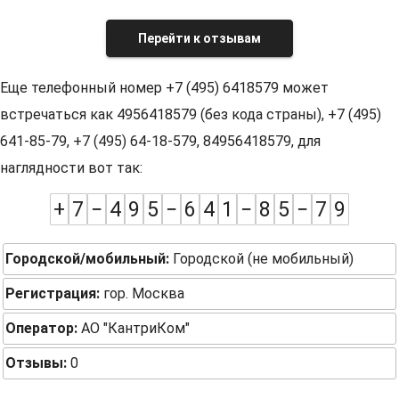
Перейти к отзывам
Еще телефонный номер +7 (495) 6418579 может
встречаться как 4956418579 (без кода страны), +7 (495)
641-85-79, +7 (495) 64-18-579, 84956418579, для
наглядности вот так:
+
7
−
4
9
5
−
6
4
1
−
8
5
−
7
9
Городской/мобильный:
Городской (не мобильный)
Регистрация:
гор. Москва
Оператор:
АО "КантриКом"
Отзывы:
0