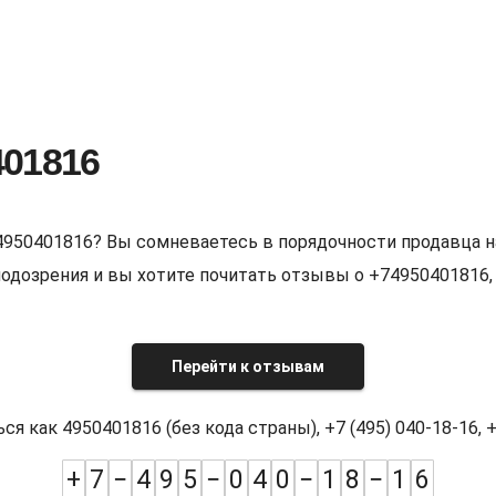
401816
4950401816? Вы сомневаетесь в порядочности продавца н
е подозрения и вы хотите почитать отзывы о +7495040181
Перейти к отзывам
как 4950401816 (без кода страны), +7 (495) 040-18-16, +7
+
7
−
4
9
5
−
0
4
0
−
1
8
−
1
6