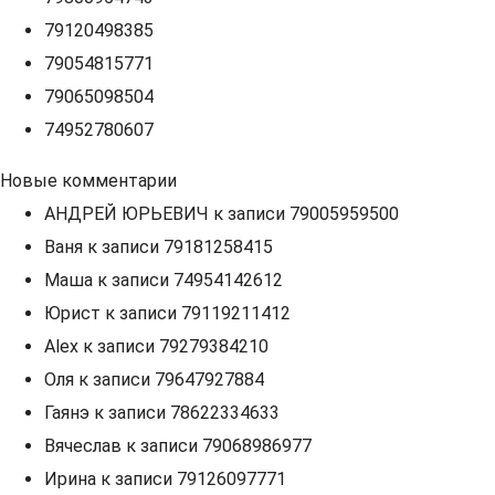
79120498385
79054815771
79065098504
74952780607
Новые комментарии
АНДРЕЙ ЮРЬЕВИЧ
к записи
79005959500
Ваня
к записи
79181258415
Маша
к записи
74954142612
Юрист
к записи
79119211412
Alex
к записи
79279384210
Оля
к записи
79647927884
Гаянэ
к записи
78622334633
Вячеслав
к записи
79068986977
Ирина
к записи
79126097771