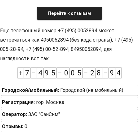
Перейти к отзывам
Еще телефонный номер +7 (495) 0052894 может
встречаться как 4950052894 (без кода страны), +7 (495)
005-28-94, +7 (495) 00-52-894, 84950052894, для
наглядности вот так:
+
7
−
4
9
5
−
0
0
5
−
2
8
−
9
4
Городской/мобильный:
Городской (не мобильный)
Регистрация:
гор. Москва
Оператор:
ЗАО "СанСим"
Отзывы:
0