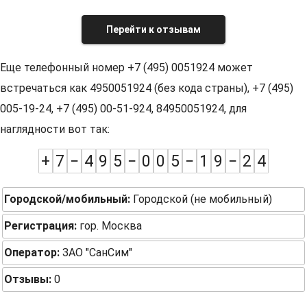
Перейти к отзывам
Еще телефонный номер +7 (495) 0051924 может
встречаться как 4950051924 (без кода страны), +7 (495)
005-19-24, +7 (495) 00-51-924, 84950051924, для
наглядности вот так:
+
7
−
4
9
5
−
0
0
5
−
1
9
−
2
4
Городской/мобильный:
Городской (не мобильный)
Регистрация:
гор. Москва
Оператор:
ЗАО "СанСим"
Отзывы:
0