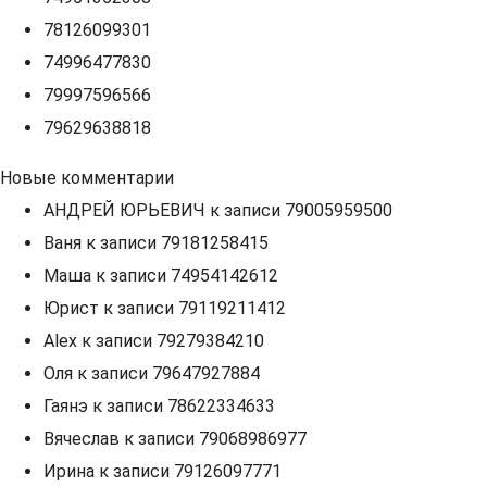
78126099301
74996477830
79997596566
79629638818
Новые комментарии
АНДРЕЙ ЮРЬЕВИЧ
к записи
79005959500
Ваня
к записи
79181258415
Маша
к записи
74954142612
Юрист
к записи
79119211412
Alex
к записи
79279384210
Оля
к записи
79647927884
Гаянэ
к записи
78622334633
Вячеслав
к записи
79068986977
Ирина
к записи
79126097771