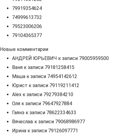
79919354624
74999613732
79523006206
79104365377
Новые комментарии
АНДРЕЙ ЮРЬЕВИЧ
к записи
79005959500
Ваня
к записи
79181258415
Маша
к записи
74954142612
Юрист
к записи
79119211412
Alex
к записи
79279384210
Оля
к записи
79647927884
Гаянэ
к записи
78622334633
Вячеслав
к записи
79068986977
Ирина
к записи
79126097771