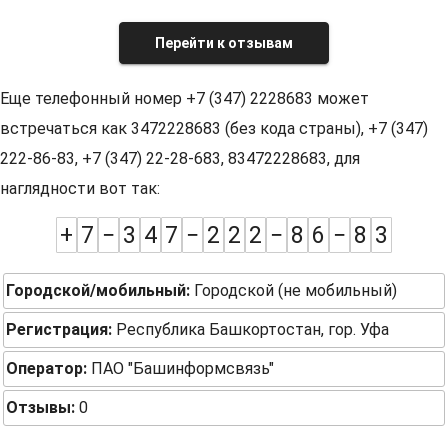
Перейти к отзывам
Еще телефонный номер +7 (347) 2228683 может
встречаться как 3472228683 (без кода страны), +7 (347)
222-86-83, +7 (347) 22-28-683, 83472228683, для
наглядности вот так:
+
7
−
3
4
7
−
2
2
2
−
8
6
−
8
3
Городской/мобильный:
Городской (не мобильный)
Регистрация:
Республика Башкортостан, гор. Уфа
Оператор:
ПАО "Башинформсвязь"
Отзывы:
0