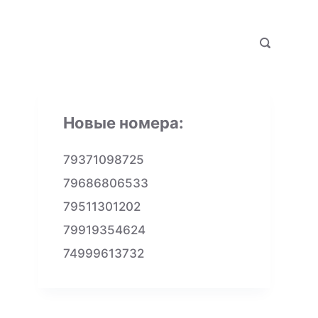
Новые номера:
79371098725
79686806533
79511301202
79919354624
74999613732