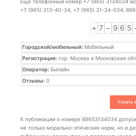
Еще телефонный номер +7 (965) 3134034 мо
+7 (965) 313-40-34, +7 (965) 31-34-034, 89
+
7
−
9
6
5
Городской/мобильный:
Мобильный
Регистрация:
гор. Москва и Московская об
Оператор:
Билайн
Отзывы:
0
Узнать 
К публикации о номере 89653134034 допуск
не только морально-этических норм, но и д