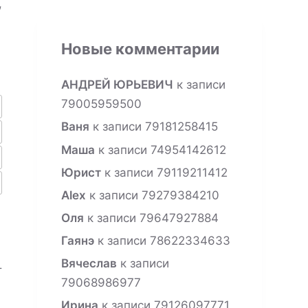
,
Новые комментарии
АНДРЕЙ ЮРЬЕВИЧ
к записи
79005959500
Ваня
к записи
79181258415
Маша
к записи
74954142612
Юрист
к записи
79119211412
Alex
к записи
79279384210
Оля
к записи
79647927884
Гаянэ
к записи
78622334633
Вячеслав
к записи
т
79068986977
Ирина
к записи
79126097771