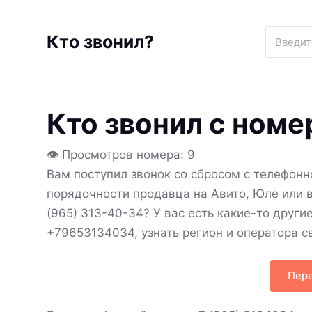
S
k
Кто звонил?
i
p
t
Кто звонил с ном
o
c
o
👁 Просмотров номера: 9
n
Вам поступил звонок со сбросом с телефон
t
порядочности продавца на Авито, Юле или 
e
(965) 313-40-34? У вас есть какие-то други
n
+79653134034, узнать регион и оператора 
t
Пере