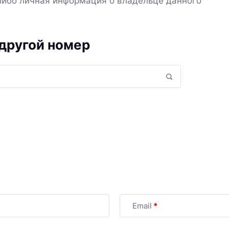
либо личная информация о владельце данного
другой номер
Email
*