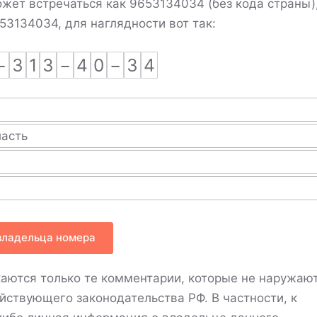
жет встречаться как 9653134034 (без кода страны)
653134034, для наглядности вот так:
−
3
1
3
−
4
0
−
3
4
ласть
владельца номера
аются только те комментарии, которые не наружаю
ействующего законодательства РФ. В частности, к