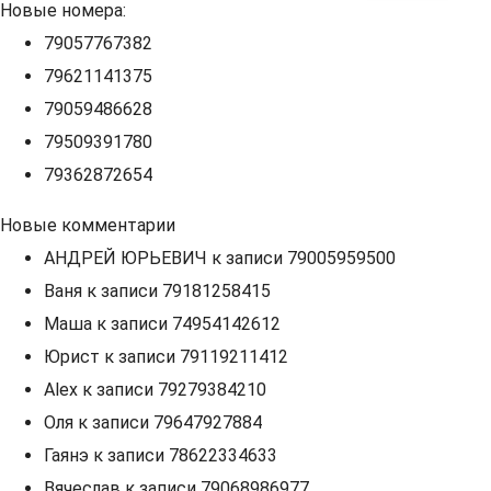
Новые номера:
79057767382
79621141375
79059486628
79509391780
79362872654
Новые комментарии
АНДРЕЙ ЮРЬЕВИЧ
к записи
79005959500
Ваня
к записи
79181258415
Маша
к записи
74954142612
Юрист
к записи
79119211412
Alex
к записи
79279384210
Оля
к записи
79647927884
Гаянэ
к записи
78622334633
Вячеслав
к записи
79068986977