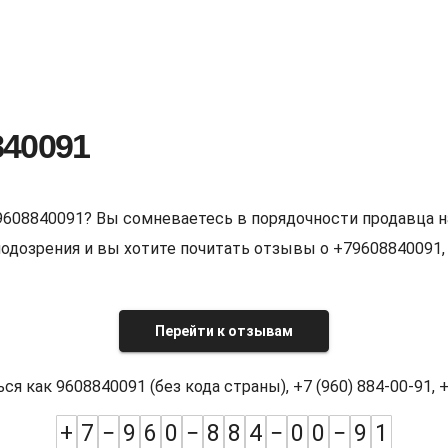
840091
9608840091? Вы сомневаетесь в порядочности продавца н
е подозрения и вы хотите почитать отзывы о +7960884009
Перейти к отзывам
как 9608840091 (без кода страны), +7 (960) 884-00-91, +7
+
7
−
9
6
0
−
8
8
4
−
0
0
−
9
1