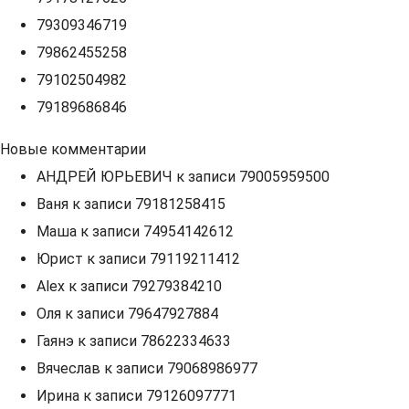
79309346719
79862455258
79102504982
79189686846
Новые комментарии
АНДРЕЙ ЮРЬЕВИЧ
к записи
79005959500
Ваня
к записи
79181258415
Маша
к записи
74954142612
Юрист
к записи
79119211412
Alex
к записи
79279384210
Оля
к записи
79647927884
Гаянэ
к записи
78622334633
Вячеслав
к записи
79068986977
Ирина
к записи
79126097771