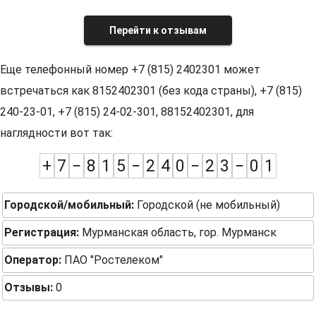
Перейти к отзывам
Еще телефонный номер +7 (815) 2402301 может
встречаться как 8152402301 (без кода страны), +7 (815)
240-23-01, +7 (815) 24-02-301, 88152402301, для
наглядности вот так:
+
7
−
8
1
5
−
2
4
0
−
2
3
−
0
1
Городской/мобильный:
Городской (не мобильный)
Регистрация:
Мурманская область, гор. Мурманск
Оператор:
ПАО "Ростелеком"
Отзывы:
0