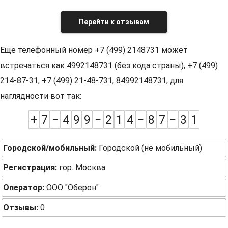
Перейти к отзывам
Еще телефонный номер +7 (499) 2148731 может
встречаться как 4992148731 (без кода страны), +7 (499)
214-87-31, +7 (499) 21-48-731, 84992148731, для
наглядности вот так:
+
7
−
4
9
9
−
2
1
4
−
8
7
−
3
1
Городской/мобильный:
Городской (не мобильный)
Регистрация:
гор. Москва
Оператор:
ООО "Оберон"
Отзывы:
0