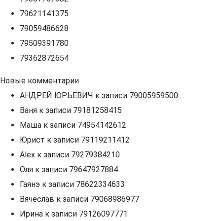
79621141375
79059486628
79509391780
79362872654
Новые комментарии
АНДРЕЙ ЮРЬЕВИЧ
к записи
79005959500
Ваня
к записи
79181258415
Маша
к записи
74954142612
Юрист
к записи
79119211412
Alex
к записи
79279384210
Оля
к записи
79647927884
Гаянэ
к записи
78622334633
Вячеслав
к записи
79068986977
Ирина
к записи
79126097771